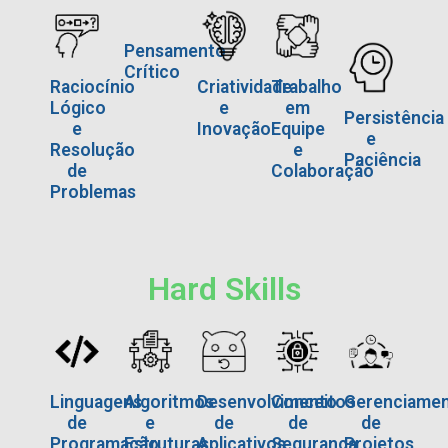
Pensamento
Crítico
Raciocínio
Criatividade
Trabalho
Lógico
e
em
Persistência
e
Inovação
Equipe
e
Resolução
e
Paciência
de
Colaboração
Problemas
Hard Skills
Linguagens
Algoritmos
Desenvolvimento
Conceitos
Gerenciame
de
e
de
de
de
Programação
Estruturas
Aplicativos
Segurança
Projetos